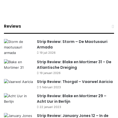
e
m
e
Reviews
n
t
Strip Review: Storm – De Maotusauri
N
Armada
19 juli 2026
a
Strip Review: Blake en Mortimer 31 – De
v
Atlantische Dreiging
i
19 januari 2026
g
Strip Review: Thorgal – Vaarwel Aaricia
5 februari 2023
a
Strip Review: Blake en Mortimer 29 –
t
Acht Uur in Berlijn
i
22 januari 2023
e
Strip Review: January Jones 12 – In de