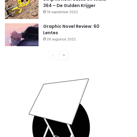
364 – De Gulden Krijger
19 september 2022
Graphic Novel Review: 60
Lentes
26 augustus 2022
Previous
Next
page
page