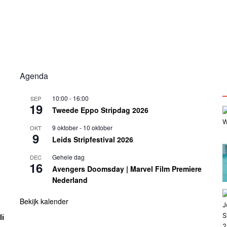
Agenda
U
10:00
-
16:00
SEP
19
Tweede Eppo Stripdag 2026
9 oktober
-
10 oktober
OKT
9
Leids Stripfestival 2026
Gehele dag
DEC
16
Avengers Doomsday | Marvel Film Premiere
Nederland
Bekijk kalender
li