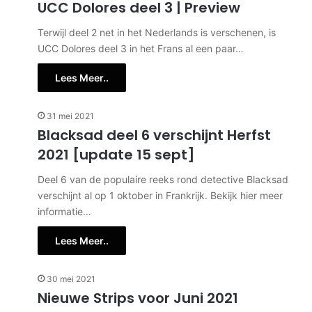
UCC Dolores deel 3 | Preview
Terwijl deel 2 net in het Nederlands is verschenen, is
UCC Dolores deel 3 in het Frans al een paar…
Lees Meer..
31 mei 2021
Blacksad deel 6 verschijnt Herfst
2021 [update 15 sept]
Deel 6 van de populaire reeks rond detective Blacksad
verschijnt al op 1 oktober in Frankrijk. Bekijk hier meer
informatie…
Lees Meer..
30 mei 2021
Nieuwe Strips voor Juni 2021