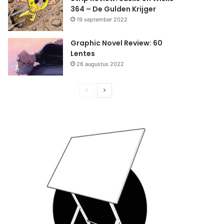
364 – De Gulden Krijger
19 september 2022
Graphic Novel Review: 60
Lentes
26 augustus 2022
Previous
Next
page
page