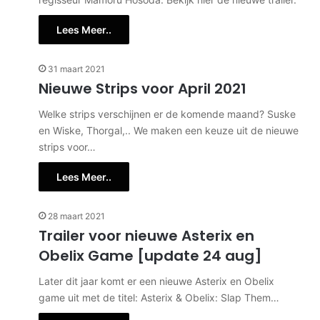
Lees Meer..
31 maart 2021
Nieuwe Strips voor April 2021
Welke strips verschijnen er de komende maand? Suske
en Wiske, Thorgal,.. We maken een keuze uit de nieuwe
strips voor…
Lees Meer..
28 maart 2021
Trailer voor nieuwe Asterix en
Obelix Game [update 24 aug]
Later dit jaar komt er een nieuwe Asterix en Obelix
game uit met de titel: Asterix & Obelix: Slap Them…